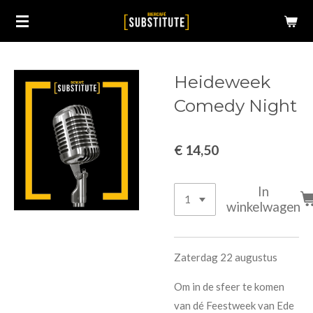
Ga
direct
naar
de
Heideweek
hoofdinhoud
Comedy Night
€ 14,50
In
winkelwagen
Zaterdag 22 augustus
Om in de sfeer te komen
van dé Feestweek van Ede