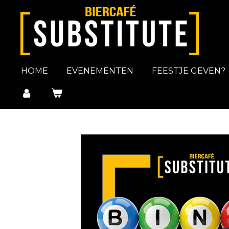
Ga
direct
naar
de
hoofdinhoud
HOME
EVENEMENTEN
FEESTJE GEVEN?